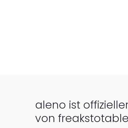
aleno ist offiziell
von freakstotabl