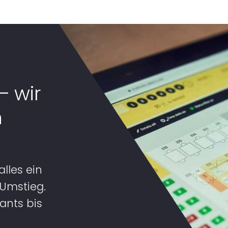
 wir
n
alles ein
 Umstieg.
ants bis