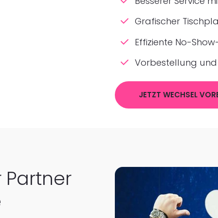
Besserer Service m
Grafischer Tischpl
Effiziente No-Sho
Vorbestellung und 
JETZT WECHSEL VOR
er Partner
e