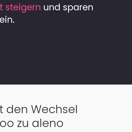
t steigern
und sparen
ein.
t den Wechsel
oo zu aleno