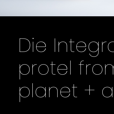
Die Integr
protel fro
planet + 