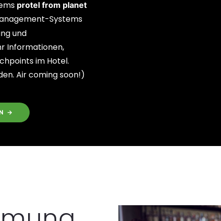
tems
protel from planet
emanagement-Systems
ung und
 Informationen,
chpoints im Hotel.
en. Air coming soon!)
N →
immung