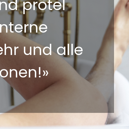
nd protel
interne
hr und alle
ionen!»