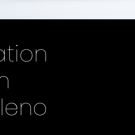
ation
m
aleno