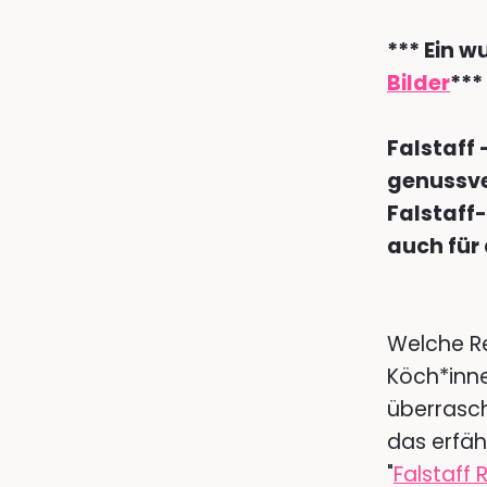
*** Ein w
Bilder
***
Falstaff 
genussve
Falstaff
auch für
Welche R
Köch*inne
überrasch
das erfäh
"
Falstaff