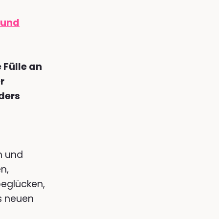
 und
e Fülle an
r
ders
n und
n,
beglücken,
s neuen