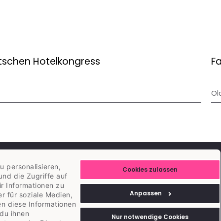
tschen Hotelkongress
Fa
Ol
 personalisieren,
KONTAKTIERE UNS
Cookies zulassen
und die Zugriffe auf
CH: +41 43 588 00 10
r Informationen zu
Anpassen
DE: +49 89 21094880
r für soziale Medien,
en diese Informationen
info@aleno.me
du ihnen
Nur notwendige Cookies