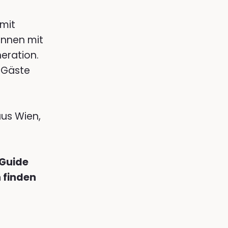
mit
innen mit
eration.
 Gäste
us Wien,
 Guide
 finden