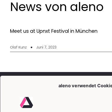
News von aleno
Meet us at Upnxt Festival in München
Olaf Kunz
Juni 7, 2023
HILFE
aleno verwendet Cooki
ALENO
Produkt
Support
Preise
Login
Kunden
Über uns