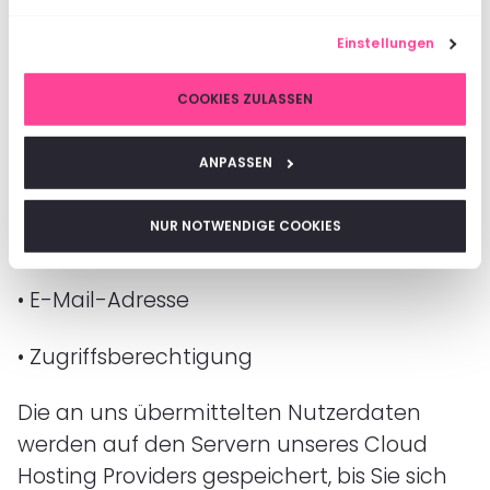
haben sollen. Bei der Erstellung eines
neuen Nutzerkontos können Sie folgende
Einstellungen
Personendaten angeben, die sich auf die
Person des Nutzers beziehen («
COOKIES ZULASSEN
Nutzerdaten
»):
ANPASSEN
•
Vorname und Nachname (freiwillig)
NUR NOTWENDIGE COOKIES
•
Rolle des Nutzers
•
E-Mail-Adresse
•
Zugriffsberechtigung
Die an uns übermittelten Nutzerdaten
werden auf den Servern unseres Cloud
Hosting Providers gespeichert, bis Sie sich