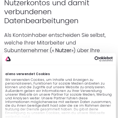
Nutzerkontos und damit
verbundenen
Datenbearbeitungen
Als Kontoinhaber entscheiden Sie selbst,
welche Ihrer Mitarbeiter und
Subunternehmer («
Nutzer
») über Ihre
Abonnement Zugang zur Applikation
erhalten sollen; Sie handeln in diesem
Kontext als datenschutzrechtlich
aleno verwendet Cookies
Verantwortliche. Zu diesem Zwecke
Wir verwenden Cookies, um Inhalte und Anzeigen zu
personalisieren, Funktionen für soziale Medien anbieten zu
können und die Zugriffe auf unsere Website zu analysieren.
können Sie über Ihr Inhaberkonto eine
Außerdem geben wir Informationen zu Ihrer Verwendung
unserer Website an unsere Partner für soziale Medien, Werbung
beliebige Anzahl an Nutzerkonti erstellen
und Analysen weiter. Unsere Partner führen diese
Informationen möglicherweise mit weiteren Daten zusammen,
und dabei individuell festlegen, welche
die du ihnen bereitgestellt hast oder die sie im Rahmen deiner
Nutzung der Dienste gesammelt haben. Du gibst deine
Zugriffsberechtigung die einzelnen Nutzer
Einwilligung zu unseren Cookies, wenn du unsere Webseite
weiterhin nutzt.