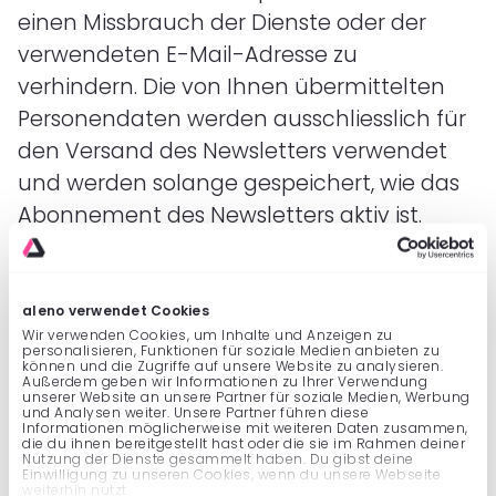
einen Missbrauch der Dienste oder der
verwendeten E-Mail-Adresse zu
verhindern. Die von Ihnen übermittelten
Personendaten werden ausschliesslich für
den Versand des Newsletters verwendet
und werden solange gespeichert, wie das
Abonnement des Newsletters aktiv ist.
Für die Verarbeitung Ihrer Personendaten
wird im Rahmen des Anmeldevorgangs
aleno verwendet Cookies
Ihre Einwilligung, ggfs. nach Art. 6 Abs. 1 lit. a
Wir verwenden Cookies, um Inhalte und Anzeigen zu
personalisieren, Funktionen für soziale Medien anbieten zu
DSGVO. Die Einwilligung basiert auf dem
können und die Zugriffe auf unsere Website zu analysieren.
Außerdem geben wir Informationen zu Ihrer Verwendung
sogenannten Double-Opt-In-Verfahren.
unserer Website an unsere Partner für soziale Medien, Werbung
und Analysen weiter. Unsere Partner führen diese
Das bedeutet, dass Sie nach der
Informationen möglicherweise mit weiteren Daten zusammen,
die du ihnen bereitgestellt hast oder die sie im Rahmen deiner
Nutzung der Dienste gesammelt haben. Du gibst deine
Anmeldung eine E-Mail erhalten, in der Sie
Einwilligung zu unseren Cookies, wenn du unsere Webseite
weiterhin nutzt.