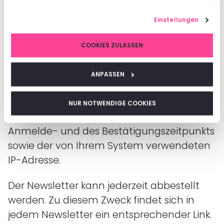
um die Bestätigung Ihrer Anmeldung
gebeten werden. Diese Bestätigung ist
Einstellungen
notwendig, damit sich niemand mit einer
fremden E-Mail-Adresse anmelden kann.
COOKIES ZULASSEN
Die Anmeldungen zum Newsletter werden
protokolliert, um den Anmeldeprozess
ANPASSEN
entsprechend den rechtlichen
Anforderungen nachweisen zu können.
NUR NOTWENDIGE COOKIES
Hierzu gehört die Speicherung des
Anmelde- und des Bestätigungszeitpunkts
sowie der von Ihrem System verwendeten
IP-Adresse.
Der Newsletter kann jederzeit abbestellt
werden. Zu diesem Zweck findet sich in
jedem Newsletter ein entsprechender Link.