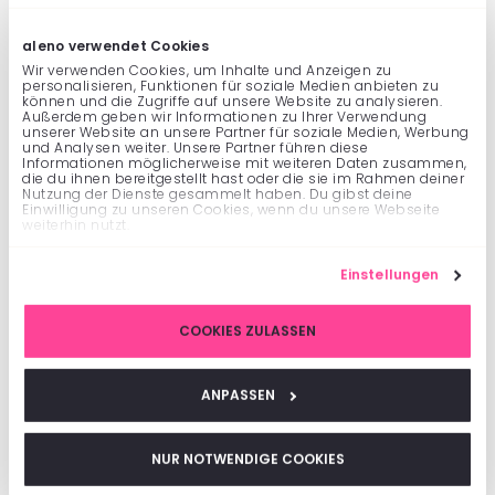
aleno verwendet Cookies
Wir verwenden Cookies, um Inhalte und Anzeigen zu
personalisieren, Funktionen für soziale Medien anbieten zu
können und die Zugriffe auf unsere Website zu analysieren.
Außerdem geben wir Informationen zu Ihrer Verwendung
unserer Website an unsere Partner für soziale Medien, Werbung
und Analysen weiter. Unsere Partner führen diese
Informationen möglicherweise mit weiteren Daten zusammen,
die du ihnen bereitgestellt hast oder die sie im Rahmen deiner
Nutzung der Dienste gesammelt haben. Du gibst deine
Einwilligung zu unseren Cookies, wenn du unsere Webseite
weiterhin nutzt.
Einstellungen
COOKIES ZULASSEN
ANPASSEN
Mit der smarten Warteliste von aleno
NUR NOTWENDIGE COOKIES
bleiben keine Tische leer. Gäste rücken