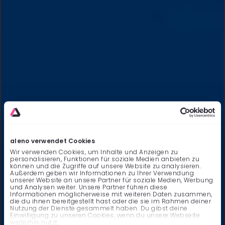
aleno verwendet Cookies
Wir verwenden Cookies, um Inhalte und Anzeigen zu
personalisieren, Funktionen für soziale Medien anbieten zu
können und die Zugriffe auf unsere Website zu analysieren.
Außerdem geben wir Informationen zu Ihrer Verwendung
unserer Website an unsere Partner für soziale Medien, Werbung
und Analysen weiter. Unsere Partner führen diese
Informationen möglicherweise mit weiteren Daten zusammen,
die du ihnen bereitgestellt hast oder die sie im Rahmen deiner
Nutzung der Dienste gesammelt haben. Du gibst deine
Einwilligung zu unseren Cookies, wenn du unsere Webseite
weiterhin nutzt.