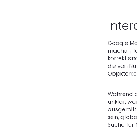
Inter
Google Ma
machen, fa
korrekt si
die von Nu
Objekterke
Während da
unklar, wa
ausgerollt
sein, glob
Suche für 