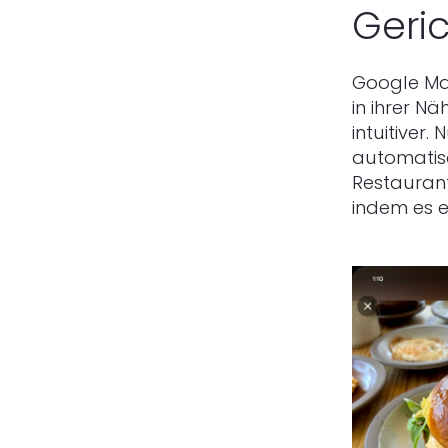
Geri
Google Map
in ihrer N
intuitiver
automatis
Restaurant
indem es e