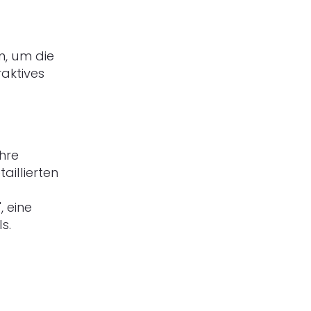
n, um die
raktives
 ihre
aillierten
", eine
ls.