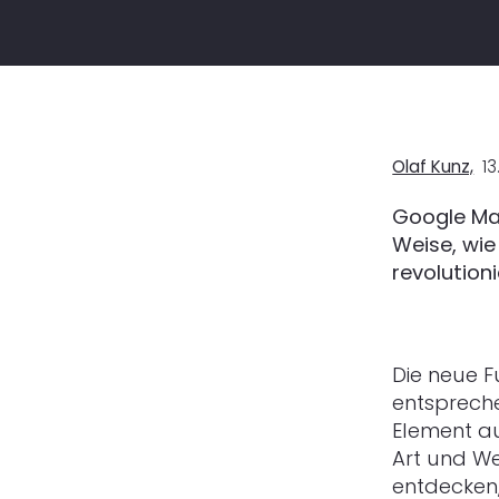
Olaf Kunz,
13
Google Map
Weise, wie
revolutioni
Die neue F
entspreche
Element au
Art und W
entdecken,