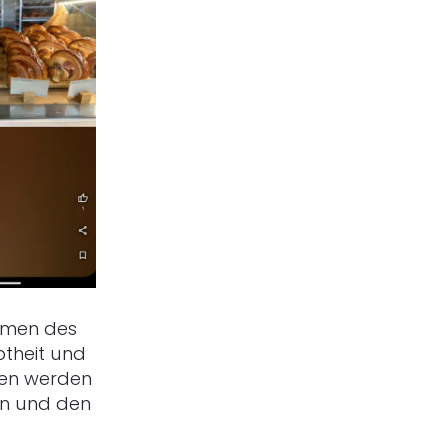
Namen des
ebtheit und
onen werden
rn und den