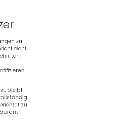
zer
ungen zu
richt nicht
chriften,
ifizieren.
t, bleibt
vollständig
erichtet zu
taurant-