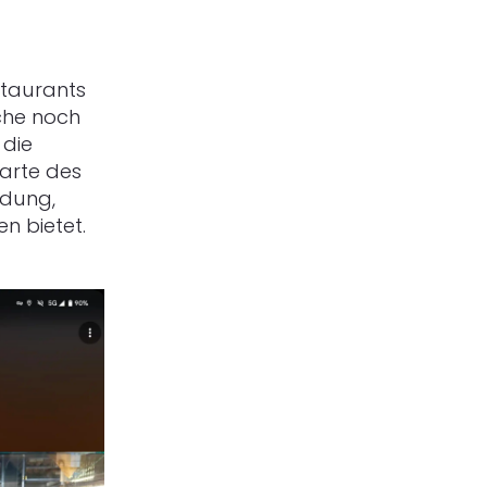
staurants
uche noch
 die
arte des
idung,
n bietet.