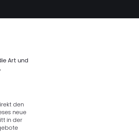
die Art und
,
irekt den
eses neue
t in der
ngebote