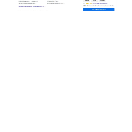
Hinter diesem Button verbirgt sich die
Funktion «Mit Google reservieren».
Restaurants, die diese Möglichkeit der
Reservierung nutzen, erhalten in den
Google-Diensten eine deutlich höhere
Sichtbarkeit und damit auch mehr
Reservierungen.
Im Gegensatz zu anderen
Buchungsportalen benötigen Gäste
kein Login für die Reservierung. Mit