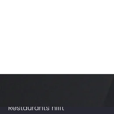
Reserve with Google – wie
der blaue Button
Restaurants hilft