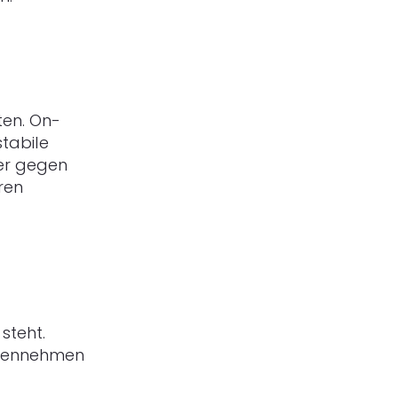
ten. On-
tabile
ter gegen
eren
steht.
egennehmen