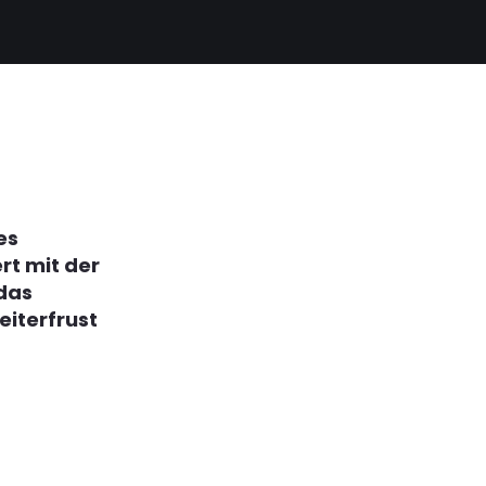
es
rt mit der
 das
eiterfrust