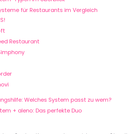
ysteme für Restaurants im Vergleich
SS!
ft
eed Restaurant
 Simphony
n
rder
ovi
ungshilfe: Welches System passt zu wem?
tem + aleno: Das perfekte Duo