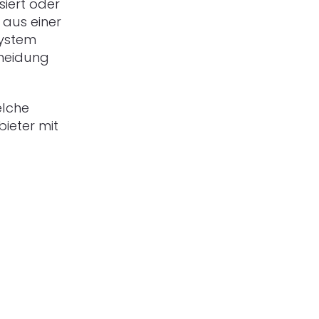
iert oder
 aus einer
system
cheidung
elche
bieter mit