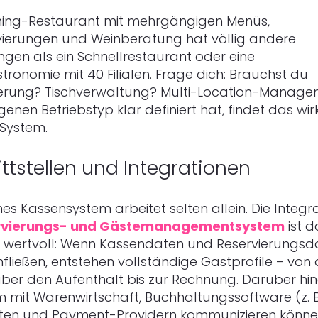
ining-Restaurant mit mehrgängigen Menüs,
vierungen und Weinberatung hat völlig andere
gen als ein Schnellrestaurant oder eine
ronomie mit 40 Filialen. Frage dich: Brauchst du
rung? Tischverwaltung? Multi-Location-Manage
enen Betriebstyp klar definiert hat, findet das wirk
System.
ittstellen und Integrationen
es Kassensystem arbeitet selten allein. Die Integra
rvierungs- und Gästemanagementsystem
ist d
 wertvoll: Wenn Kassendaten und Reservierungsd
ießen, entstehen vollständige Gastprofile – von 
er den Aufenthalt bis zur Rechnung. Darüber hin
 mit Warenwirtschaft, Buchhaltungssoftware (z. B
nsten und Payment-Providern kommunizieren könne