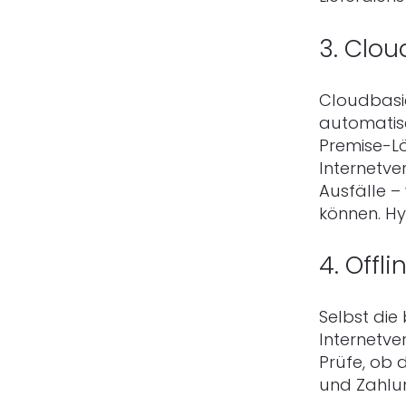
3. Clou
Cloudbasie
automatis
Premise-Lö
Internetve
Ausfälle – 
können. Hy
4. Offl
Selbst die
Internetve
Prüfe, ob
und Zahlu