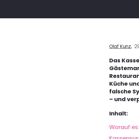
Olaf Kunz,
29
Das Kasse
Gästeman
Restauran
Küche und 
falsche Sy
– und ver
Inhalt:
Worauf es
Kassensys