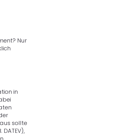
ment? Nur
lich
tion in
abei
aten
der
aus sollte
. DATEV),
n.