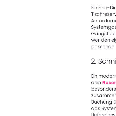
Ein Fine-D
Tischreser
Anforderun
Systemgast
Gangsteue
wer den eig
passende 
2. Schn
Ein modern
dein
Rese
besonders
zusammenfl
Buchung üb
das System
Lieferdie