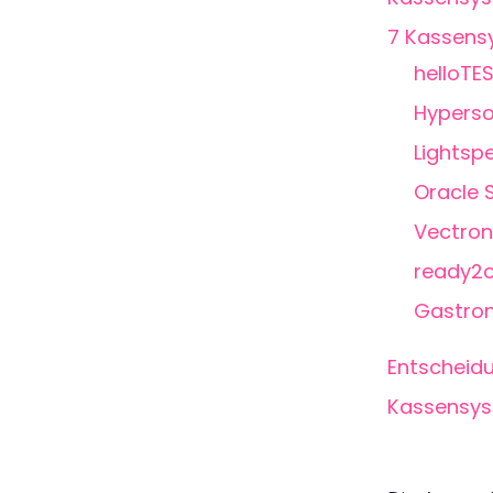
7 Kassens
helloTE
Hyperso
Lightsp
Oracle
Vectro
ready2o
Gastron
Entscheid
Kassensys