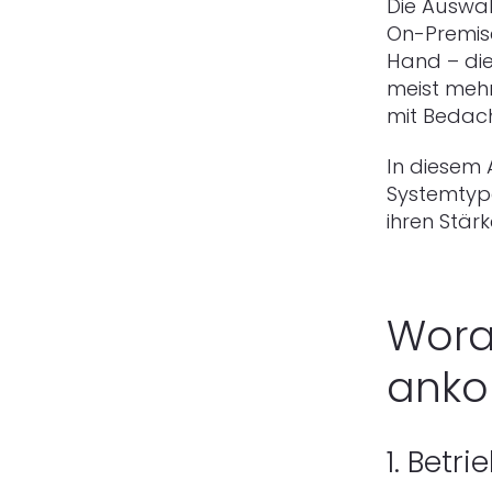
Die Auswa
On-Premise
Hand – die
meist mehr
mit Bedach
In diesem 
Systemtype
ihren Stär
Wora
ank
1. Betr