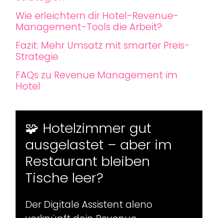
Wie erleichtern dir Hotel-Revenue-
Management-Tools die Arbeit?
Fazit: Mehr Umsatz mit smarter Preis-
Strategie
FAQs zu Revenue Management im
Hotel
🧩 Hotelzimmer gut
ausgelastet – aber im
Restaurant bleiben
Tische leer?
Der Digitale Assistent aleno