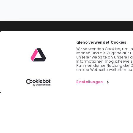
INFORMATION
aleno verwendet Cookies
Wir verwenden Cookies, um In
Contact / Imprint
können und die Zugriffe auf 
unserer Website an unsere Par
Terms of Use
Informationen möglicherweise
Rahmen deiner Nutzung der D
unsere Webseite weiterhin nut
Accessibility Statement
Software Privacy Policy
Einstellungen
Website Privacy Policy
Data processing agreement
Cookie Policy