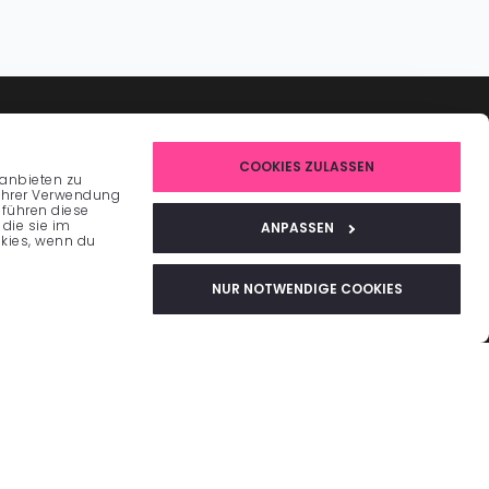
BUSINESS
COOKIES ZULASSEN
 anbieten zu
Bookings
No-Show Prevention
 Ihrer Verwendung
 führen diese
ment
Analyses & Individual Reports
die sie im
ANPASSEN
kies, wenn du
iles/CRM
AI Capacity Optimisation
Revenue Management
NUR NOTWENDIGE COOKIES
SERVICES