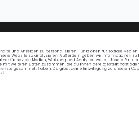
MARKETING
OPERATIONS
halte und Anzeigen zu personalisieren, Funktionen für soziale Medien
Online Marketing
Reservations & 
unsere Website zu analysieren. Außerdem geben wir Informationen zu
tner für soziale Medien, Werbung und Analysen weiter. Unsere Partner
Event Marketing
AI Table Assign
 mit weiteren Daten zusammen, die du ihnen bereitgestellt hast oder 
ienste gesammelt haben. Du gibst deine Einwilligung zu unseren Coo
zt.
White Label
360° Guest Prof
Personalisation
Integrations
FOR WHOM?
ABOUT US