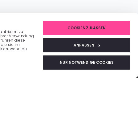
COOKIES ZULASSEN
 anbieten zu
 Ihrer Verwendung
 führen diese
die sie im
ANPASSEN
kies, wenn du
BUSINESS
NUR NOTWENDIGE COOKIES
&
No-Show-Vermeidung
Analysen & Individuelle Reports
ng
KI-Auslastungsoptimierung
le/CRM
Revenue Management