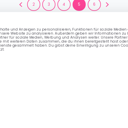
2
3
4
5
6
halte und Anzeigen zu personalisieren, Funktionen für soziale Medien
unsere Website zu analysieren. Außerdem geben wir Informationen zu
tner für soziale Medien, Werbung und Analysen weiter. Unsere Partner
 mit weiteren Daten zusammen, die du ihnen bereitgestellt hast oder 
ienste gesammelt haben. Du gibst deine Einwilligung zu unseren Coo
zt.
MARKETING
OPERATIONS
Online-Marketing
Reservierungen 
White Label
Buchungen
Event-Marketing
AI-Tischzuweisu
Personalisierung
360º Gästeprofi
Integrationen