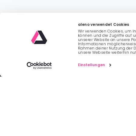
aleno verwendet Cookies
Wir verwenden Cookies, um In
können und die Zugriffe auf 
unserer Website an unsere Par
Informationen möglicherweise
Rahmen deiner Nutzung der D
unsere Webseite weiterhin nut
INFORMATION
Einstellungen
Kontakt / Impressum
Nutzungsbedingungen
Barrierefreiheitserklärung (EAA)
Datenschutzerklärung Software
Datenschutzerklärung Website
Datenverarbeitungsabkommen
Cookie Policy