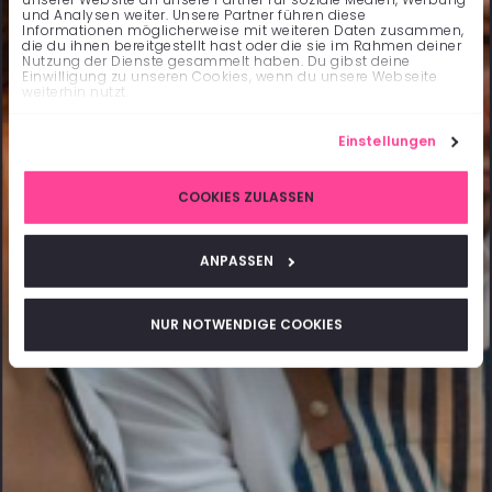
und Analysen weiter. Unsere Partner führen diese
Informationen möglicherweise mit weiteren Daten zusammen,
die du ihnen bereitgestellt hast oder die sie im Rahmen deiner
Nutzung der Dienste gesammelt haben. Du gibst deine
Einwilligung zu unseren Cookies, wenn du unsere Webseite
weiterhin nutzt.
Einstellungen
COOKIES ZULASSEN
ANPASSEN
NUR NOTWENDIGE COOKIES